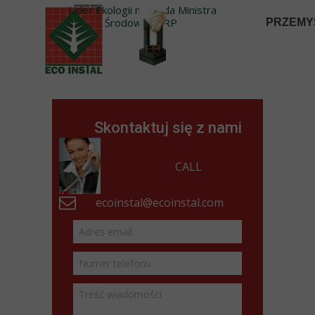
Lider Ekologii nagroda Ministra
Środowiska RP
PRZEMYS
Skontaktuj się z nami
CALL
ecoinstal@ecoinstal.com