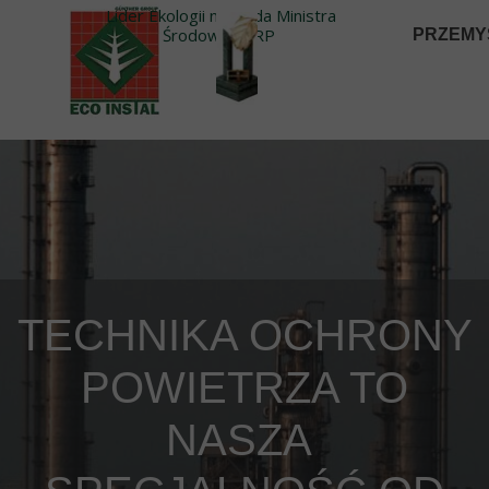
Lider Ekologii nagroda Ministra
Środowiska RP
PRZEMYS
TECHNIKA OCHRONY
POWIETRZA TO
NASZA