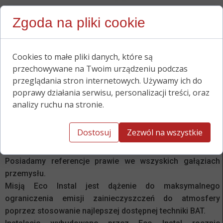
Dowiedz się więcej
Zgoda na pliki cookie
Nagroda Specjalna
Cookies to małe pliki danych, które są
Zasłużony dla Polskiej Ekolgii
przechowywane na Twoim urządzeniu podczas
przeglądania stron internetowych. Używamy ich do
poprawy działania serwisu, personalizacji treści, oraz
analizy ruchu na stronie.
Referencje
Dostosuj
Zezwól na wszystkie
Eco Instal wybudował ponad 800 instalacji ochrony
powietrza w wielu Państwach Europy, Azji i USA.
Posiadamy referencje prawie we wszyskich gałąziach
przemysłu.
Misją Eco Instal jest dążenie do maksymalnego
ograniczenia emisji zainieczyszczeń do atmosfery
poprzez stosowanie najlepszej dostępnej techniki BAT.